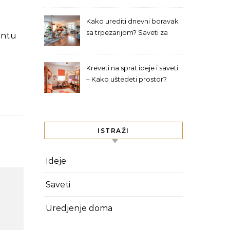
Kako urediti dnevni boravak
sa trpezarijom? Saveti za
izbor nameštaja
Kreveti na sprat ideje i saveti
– Kako uštedeti prostor?
ISTRAŽI
Ideje
Saveti
Uredjenje doma