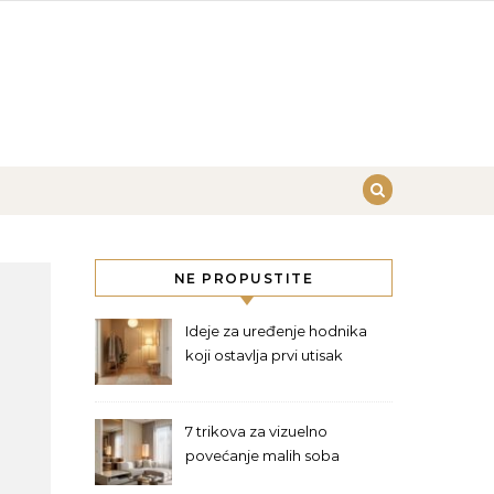
NE PROPUSTITE
Ideje za uređenje hodnika
koji ostavlja prvi utisak
7 trikova za vizuelno
povećanje malih soba