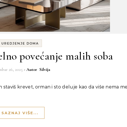
UREDJENJE DOMA
uelno povećanje malih soba
bar 26, 2025
- Autor
Silvija
SAZNAJ VIŠE...