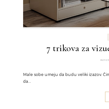
7 trikova za viz
novem
Male sobe umeju da budu veliki izazov. Čim staviš krevet, orman i sto deluje kao da više nema mesta
da…