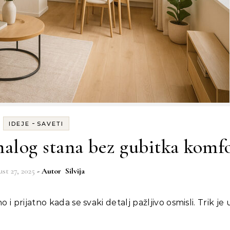
-
IDEJE
SAVETI
malog stana bez gubitka komf
ust 27, 2025
- Autor
Silvija