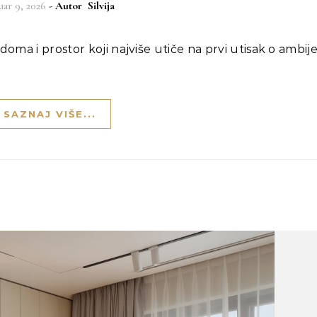
uar 9, 2026
- Autor
Silvija
SAZNAJ VIŠE...