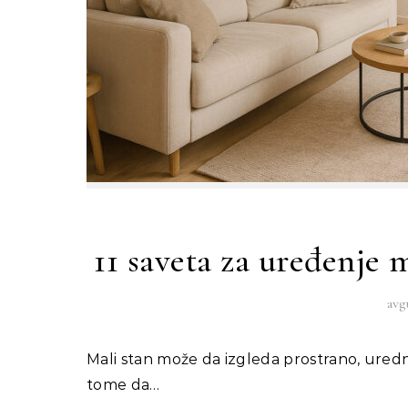
11 saveta za uređenje 
avg
Mali stan može da izgleda prostrano, uredno i prijatno kada se svaki detalj pažljivo osmisli. Trik je u
tome da…