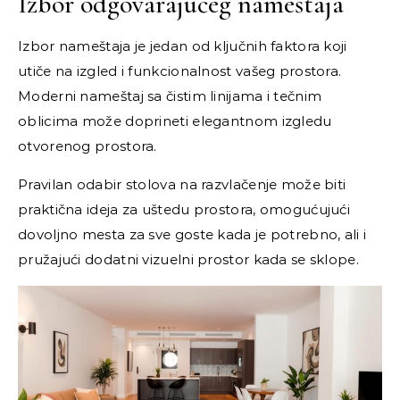
Izbor odgovarajućeg nameštaja
Izbor nameštaja je jedan od ključnih faktora koji
utiče na izgled i funkcionalnost vašeg prostora.
Moderni nameštaj sa čistim linijama i tečnim
oblicima može doprineti elegantnom izgledu
otvorenog prostora.
Pravilan odabir stolova na razvlačenje može biti
praktična ideja za uštedu prostora, omogućujući
dovoljno mesta za sve goste kada je potrebno, ali i
pružajući dodatni vizuelni prostor kada se sklope.