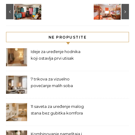
NE PROPUSTITE
Ideje za uređenje hodnika
koji ostavlja prvi utisak
7 trikova za vizuelno
povećanje malih soba
11 saveta za uređenje malog
stana bez gubitka komfora
Kombinovanje nameštaja i