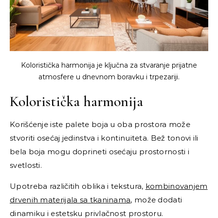
Koloristička harmonija je ključna za stvaranje prijatne
atmosfere u dnevnom boravku i trpezariji.
Koloristička harmonija
Korišćenje iste palete boja u oba prostora može
stvoriti osećaj jedinstva i kontinuiteta. Bež tonovi ili
bela boja mogu doprineti osećaju prostornosti i
svetlosti.
Upotreba različitih oblika i tekstura,
kombinovanjem
drvenih materijala sa tkaninama
, može dodati
dinamiku i estetsku privlačnost prostoru.