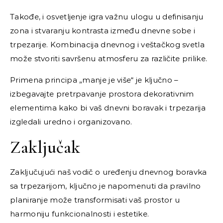
Takođe, i osvetljenje igra važnu ulogu u definisanju
zona i stvaranju kontrasta između dnevne sobe i
trpezarije. Kombinacija dnevnog i veštačkog svetla
može stvoriti savršenu atmosferu za različite prilike.
Primena principa „manje je više“ je ključno –
izbegavajte pretrpavanje prostora dekorativnim
elementima kako bi vaš dnevni boravak i trpezarija
izgledali uredno i organizovano.
Zaključak
Zaključujući naš vodič o uređenju dnevnog boravka
sa trpezarijom, ključno je napomenuti da pravilno
planiranje može transformisati vaš prostor u
harmoniju funkcionalnosti i estetike.