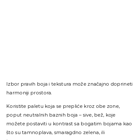
Izbor pravih boja i tekstura može značajno doprineti
harmoniji prostora.
Koristite paletu koja se prepliće kroz obe zone,
poput neutralnih baznih boja – sive, bež, koje
možete postaviti u kontrast sa bogatim bojama kao
što su tamnoplava, smaragdno zelena, ili