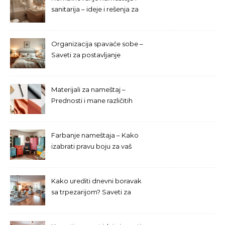
sanitarija – ideje i rešenja za
malo kupatilo
Organizacija spavaće sobe –
Saveti za postavljanje
nameštaja
Materijali za nameštaj –
Prednosti i mane različitih
opcija
Farbanje nameštaja – Kako
izabrati pravu boju za vaš
enterijer?
Kako urediti dnevni boravak
sa trpezarijom? Saveti za
izbor nameštaja