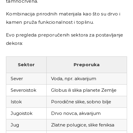
tamnocrvena.
Kombinacija prirodnih materijala kao što su drvo i
kamen pruža funkcionalnost i toplinu.
Evo pregleda preporučenih sektora za postavljanje
dekora:
Sektor
Preporuka
Sever
Voda, npr. akvarijum
Severoistok
Globus ili slika planete Zemlje
Istok
Porodične slike, sobno bilje
Jugoistok
Drvo novca, akvarijum
Jug
Zlatne polugice, slike feniksa