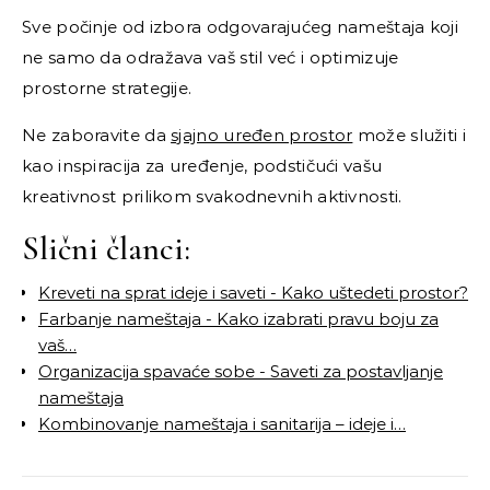
Sve počinje od izbora odgovarajućeg nameštaja koji
ne samo da odražava vaš stil već i optimizuje
prostorne strategije.
Ne zaboravite da
sjajno uređen prostor
može služiti i
kao inspiracija za uređenje, podstičući vašu
kreativnost prilikom svakodnevnih aktivnosti.
Slični članci:
Kreveti na sprat ideje i saveti - Kako uštedeti prostor?
Farbanje nameštaja - Kako izabrati pravu boju za
vaš…
Organizacija spavaće sobe - Saveti za postavljanje
nameštaja
Kombinovanje nameštaja i sanitarija – ideje i…