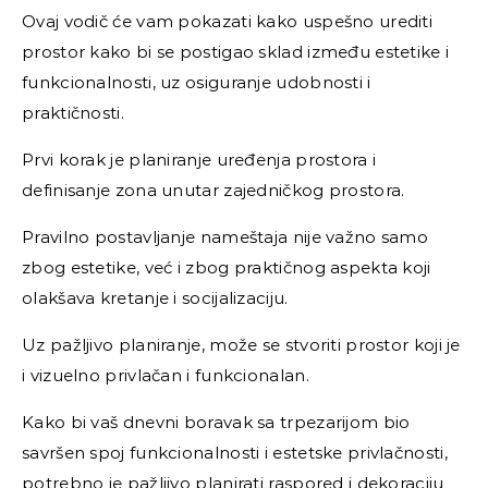
Ovaj vodič će vam pokazati kako uspešno urediti
prostor kako bi se postigao sklad između estetike i
funkcionalnosti, uz osiguranje udobnosti i
praktičnosti.
Prvi korak je planiranje uređenja prostora i
definisanje zona unutar zajedničkog prostora.
Pravilno postavljanje nameštaja nije važno samo
zbog estetike, već i zbog praktičnog aspekta koji
olakšava kretanje i socijalizaciju.
Uz pažljivo planiranje, može se stvoriti prostor koji je
i vizuelno privlačan i funkcionalan.
Kako bi vaš dnevni boravak sa trpezarijom bio
savršen spoj funkcionalnosti i estetske privlačnosti,
potrebno je pažljivo planirati raspored i dekoraciju