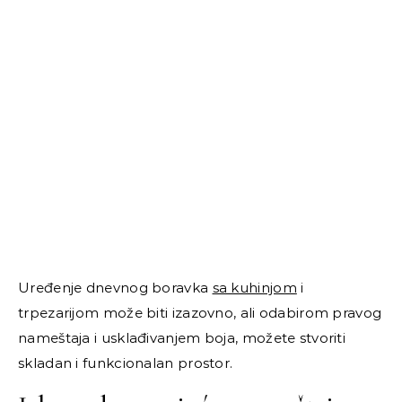
Uređenje dnevnog boravka
sa kuhinjom
i
trpezarijom može biti izazovno, ali odabirom pravog
nameštaja i usklađivanjem boja, možete stvoriti
skladan i funkcionalan prostor.