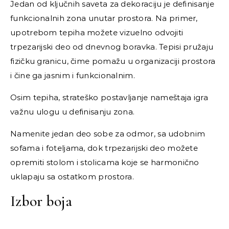
Jedan od ključnih saveta za dekoraciju je definisanje
funkcionalnih zona unutar prostora. Na primer,
upotrebom tepiha možete vizuelno odvojiti
trpezarijski deo od dnevnog boravka. Tepisi pružaju
fizičku granicu, čime pomažu u organizaciji prostora
i čine ga jasnim i funkcionalnim.
Osim tepiha, strateško postavljanje nameštaja igra
važnu ulogu u definisanju zona.
Namenite jedan deo sobe za odmor, sa udobnim
sofama i foteljama, dok trpezarijski deo možete
opremiti stolom i stolicama koje se harmonično
uklapaju sa ostatkom prostora.
Izbor boja