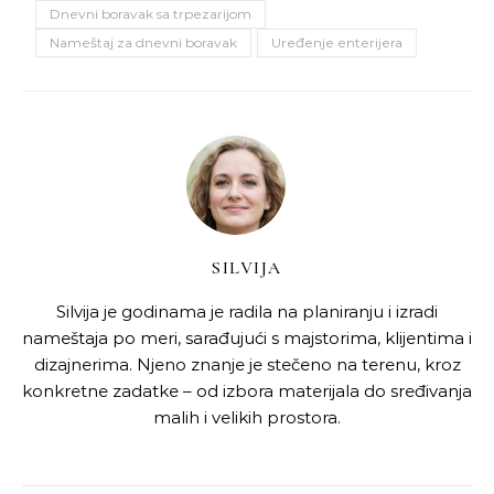
Dnevni boravak sa trpezarijom
Nameštaj za dnevni boravak
Uređenje enterijera
SILVIJA
Silvija je godinama je radila na planiranju i izradi
nameštaja po meri, sarađujući s majstorima, klijentima i
dizajnerima. Njeno znanje je stečeno na terenu, kroz
konkretne zadatke – od izbora materijala do sređivanja
malih i velikih prostora.