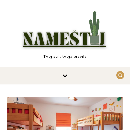
Skip to content
Tvoj stil, tvoja pravila