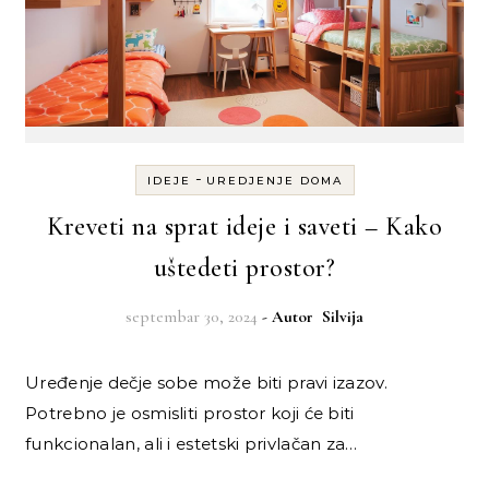
-
IDEJE
UREDJENJE DOMA
Kreveti na sprat ideje i saveti – Kako
uštedeti prostor?
septembar 30, 2024
- Autor
Silvija
Uređenje dečje sobe može biti pravi izazov.
Potrebno je osmisliti prostor koji će biti
funkcionalan, ali i estetski privlačan za…