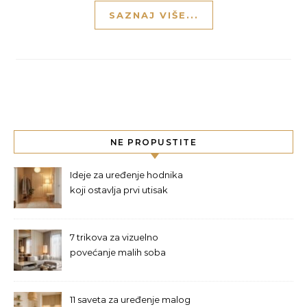
SAZNAJ VIŠE...
NE PROPUSTITE
Ideje za uređenje hodnika
koji ostavlja prvi utisak
7 trikova za vizuelno
povećanje malih soba
11 saveta za uređenje malog