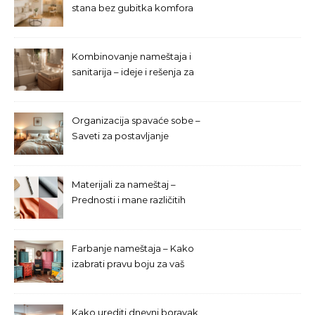
stana bez gubitka komfora
Kombinovanje nameštaja i
sanitarija – ideje i rešenja za
malo kupatilo
Organizacija spavaće sobe –
Saveti za postavljanje
nameštaja
Materijali za nameštaj –
Prednosti i mane različitih
opcija
Farbanje nameštaja – Kako
izabrati pravu boju za vaš
enterijer?
Kako urediti dnevni boravak